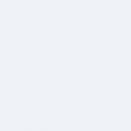
📍Работаем по Москве и
Московской области
Шаг
1
из 2
Пн-Вс с 8:00 до 20:00