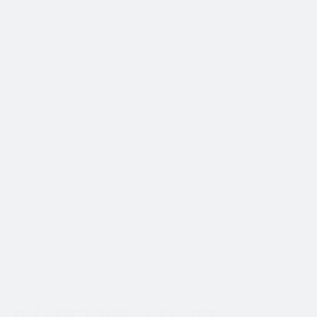
📍Работаем по Москве и
Московской области
Шаг
1
из 2
Пн-Вс с 8:00 до 20:00