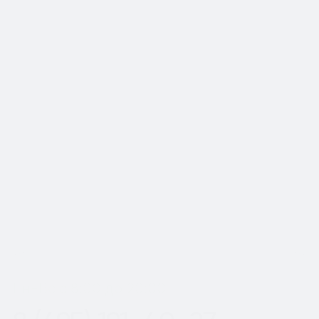
📍Работаем по Москве и
Московской области
Шаг
1
из 2
Пн-Вс с 8:00 до 20:00