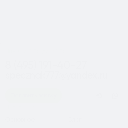
Шаг
1
из 2
Пн-Вс с 8:00 до 20:00
8 (495) 191-40-27
specznak777@yandex.ru
Оставить заявку
Навигация
Основное
Блог