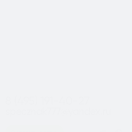
📍Работаем по Москве и
Московской области
Шаг
1
из 2
Пн-Вс с 8:00 до 20:00
8 (495) 191-40-27
specznak777@yandex.ru