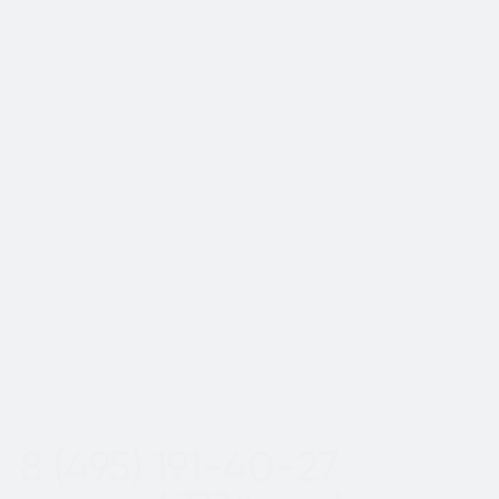
📍Работаем по Москве и
Московской области
Шаг
1
из 2
Пн-Вс с 8:00 до 20:00
8 (495) 191-40-27