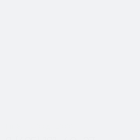
📍Работаем по Москве и
Московской области
Шаг
1
из 2
Пн-Вс с 8:00 до 20:00