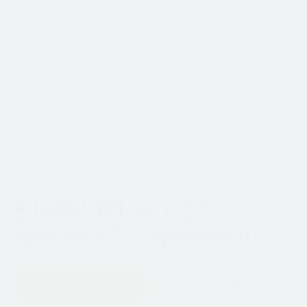
Московской области
Шаг
1
из 2
Пн-Вс с 8:00 до 20:00
8 (495) 191-40-27
specznak777@yandex.ru
Оставить заявку