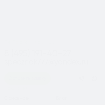
Шаг
1
из 2
Пн-Вс с 8:00 до 20:00
8 (495) 191-40-27
specznak777@yandex.ru
Оставить заявку
Навигация
Основное
Блог