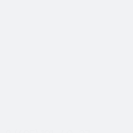
📍Работаем по Москве и
Московской области
Шаг
1
из 2
Пн-Вс с 8:00 до 20:00