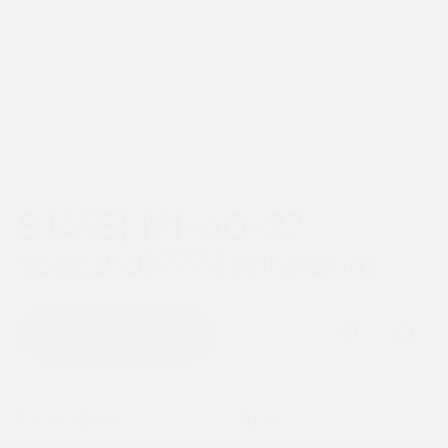
Шаг
1
из 2
Пн-Вс с 8:00 до 20:00
8 (495) 191-40-27
specznak777@yandex.ru
Оставить заявку
Навигация
Основное
Блог