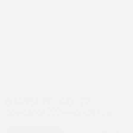
📍Работаем по Москве и
Московской области
Шаг
1
из 2
Пн-Вс с 8:00 до 20:00
8 (495) 191-40-27
specznak777@yandex.ru