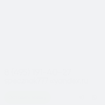
Московской области
Шаг
1
из 2
Пн-Вс с 8:00 до 20:00
8 (495) 191-40-27
specznak777@yandex.ru
Оставить заявку