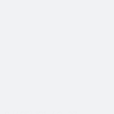
📍Работаем по Москве и
Московской области
Шаг
1
из 2
Пн-Вс с 8:00 до 20:00