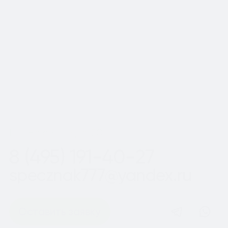
Московской области
Шаг
1
из 2
Пн-Вс с 8:00 до 20:00
8 (495) 191-40-27
specznak777@yandex.ru
Оставить заявку