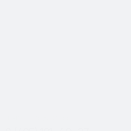
📍Работаем по Москве и
Московской области
Шаг
1
из 2
Пн-Вс с 8:00 до 20:00