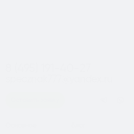
Шаг
1
из 2
Пн-Вс с 8:00 до 20:00
8 (495) 191-40-27
specznak777@yandex.ru
Оставить заявку
Навигация
Основное
Блог