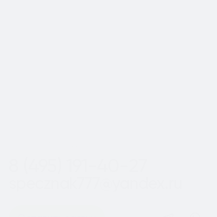
📍Работаем по Москве и
Московской области
Шаг
1
из 2
Пн-Вс с 8:00 до 20:00
8 (495) 191-40-27
specznak777@yandex.ru