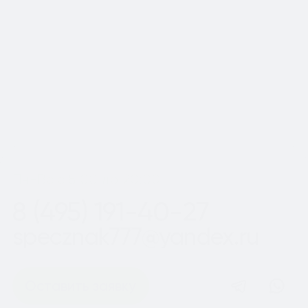
Московской области
Шаг
1
из 2
Пн-Вс с 8:00 до 20:00
8 (495) 191-40-27
specznak777@yandex.ru
Оставить заявку