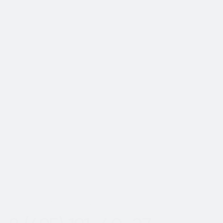
📍Работаем по Москве и
Московской области
Шаг
1
из 2
Пн-Вс с 8:00 до 20:00