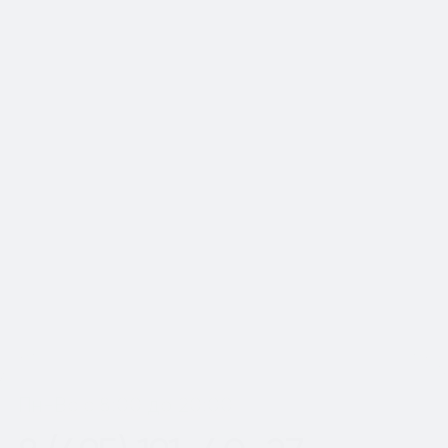
📍Работаем по Москве и
Московской области
Шаг
1
из 2
Пн-Вс с 8:00 до 20:00