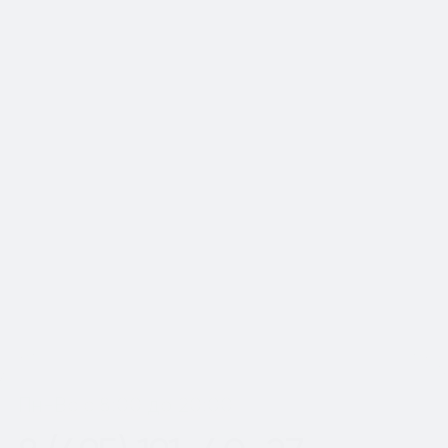
📍Работаем по Москве и
Московской области
Шаг
1
из 2
Пн-Вс с 8:00 до 20:00