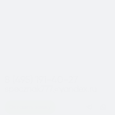
Московской области
Шаг
1
из 2
Пн-Вс с 8:00 до 20:00
8 (495) 191-40-27
specznak777@yandex.ru
Оставить заявку