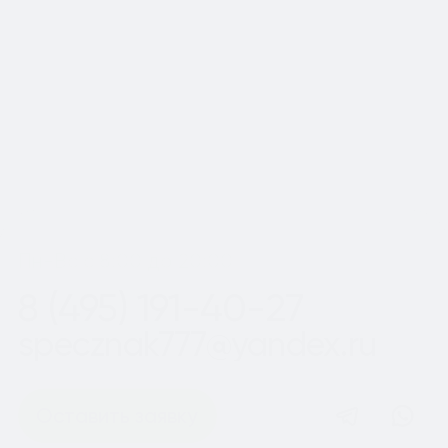
Московской области
Шаг
1
из 2
Пн-Вс с 8:00 до 20:00
8 (495) 191-40-27
specznak777@yandex.ru
Оставить заявку