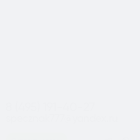
📍Работаем по Москве и
Московской области
Шаг
1
из 2
Пн-Вс с 8:00 до 20:00
8 (495) 191-40-27
specznak777@yandex.ru