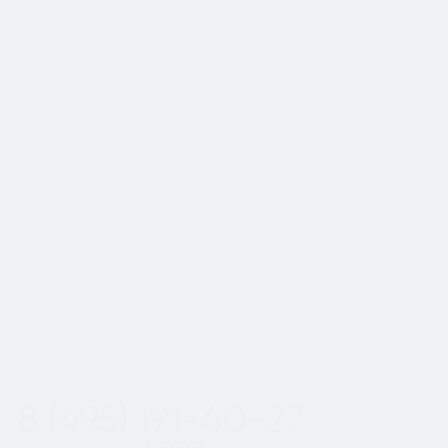
📍Работаем по Москве и
Московской области
Шаг
1
из 2
Пн-Вс с 8:00 до 20:00
8 (495) 191-40-27