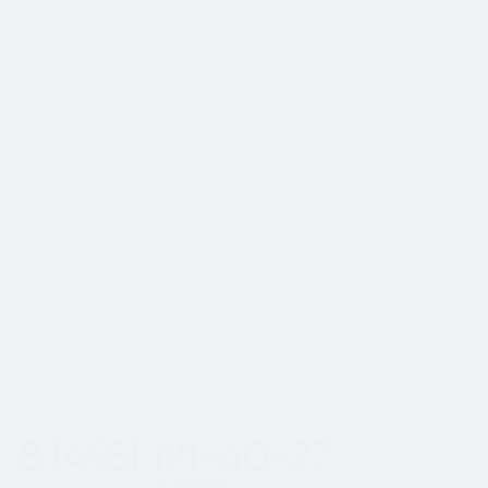
📍Работаем по Москве и
Московской области
Шаг
1
из 2
Пн-Вс с 8:00 до 20:00
8 (495) 191-40-27