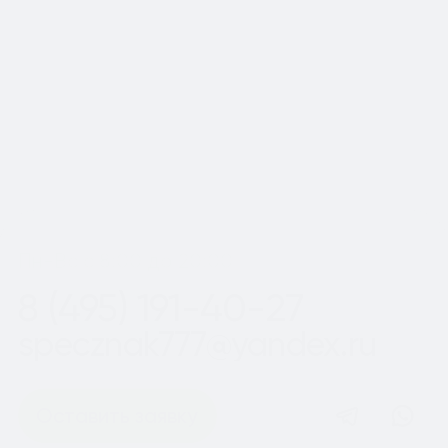
Московской области
Шаг
1
из 2
Пн-Вс с 8:00 до 20:00
8 (495) 191-40-27
specznak777@yandex.ru
Оставить заявку