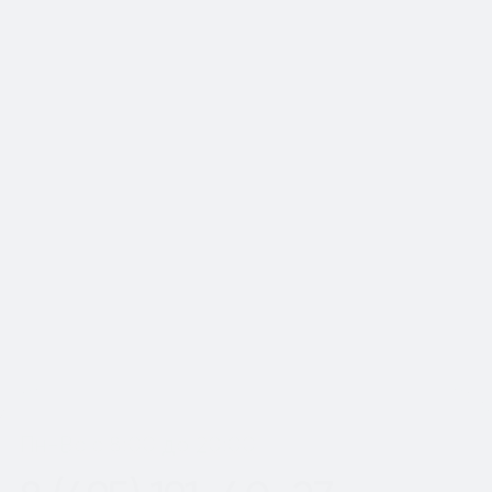
📍Работаем по Москве и
Московской области
Шаг
1
из 2
Пн-Вс с 8:00 до 20:00