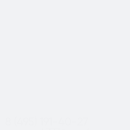
📍Работаем по Москве и
Московской области
Шаг
1
из 2
Пн-Вс с 8:00 до 20:00
8 (495) 191-40-27