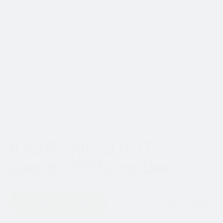
Московской области
Шаг
1
из 2
Пн-Вс с 8:00 до 20:00
8 (495) 191-40-27
specznak777@yandex.ru
Оставить заявку